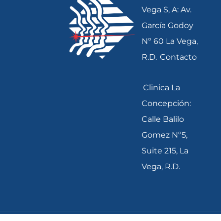
Vega S, A: Av.
García Godoy
Nº 60 La Vega,
R.D.
Contacto
Clinica La
Concepción:
Calle Balilo
Gomez Nº5,
Suite 215, La
Vega, R.D.