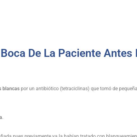
a Boca De La Paciente Antes 
s blancas
por un antibiótico (tetraciclinas) que tomó de peque
a
.
iada pues previamente ya la habían tratado con blanqueamiento