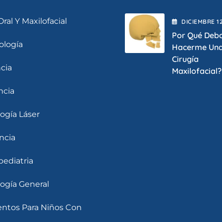
Oral Y Maxilofacial
DICIEMBRE
1
Por Qué Deb
ología
Hacerme Un
Cirugía
cia
Maxilofacial?
ncia
ogía Láser
ncia
ediatria
ogía General
entos Para Niños Con