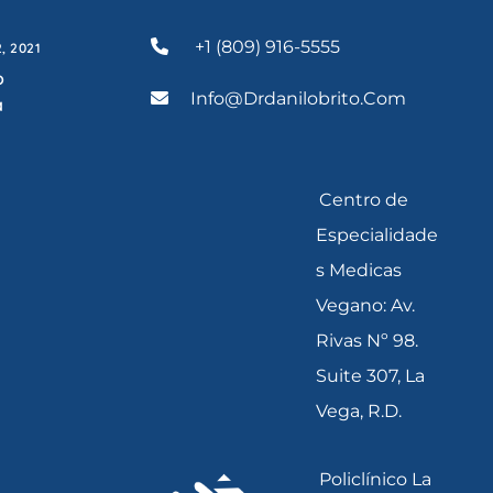
+1 (809) 916-5555
2
, 2021
o
Info@drdanilobrito.com
a
Centro de
Especialidade
s Medicas
Vegano: Av.
Rivas Nº 98.
Suite 307, La
Vega, R.D.
Policlínico La