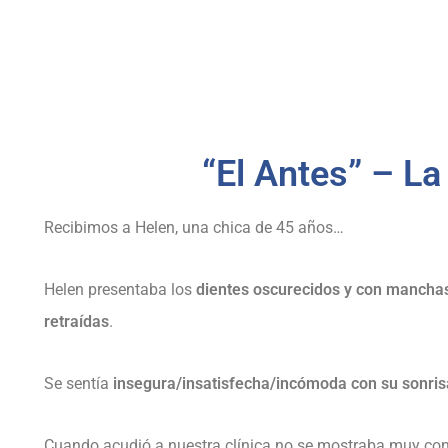
“El Antes” – L
Recibimos a Helen, una chica de 45 años…
Helen presentaba los
dientes oscurecidos y con mancha
retraídas
.
Se sentía
insegura/insatisfecha/incómoda con su sonris
Cuando acudió a nuestra clínica no se mostraba muy conf