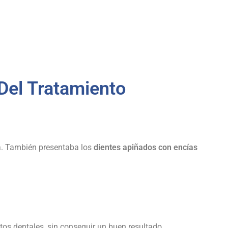
Del Tratamiento
ña. También presentaba los
dientes apiñados con encías
s dentales, sin conseguir un buen resultado.