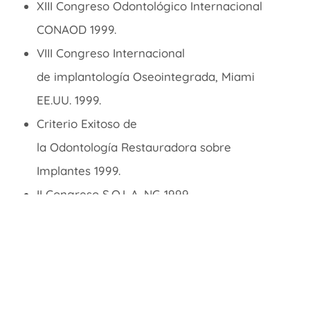
XIII Congreso
Odontológico
Internacional
CONAOD 1999.
VIII Congreso Internacional
de
implantología
Oseointegrada
, Miami
EE.UU. 1999.
Criterio
Exitoso de
la
Odontología
Restauradora sobre
Implantes 1999.
II Congreso S.O.L.A. NG 1999.
II Encuentro Internacional de Prótesis
Maxilofacial 1998.
Jornadas
Odontológicas
GEO. 1998.
Jornases
I
Corenor
III, 1998.