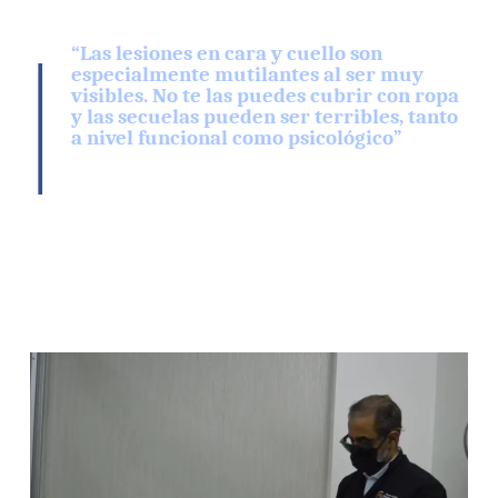
|
“Las lesiones en cara y cuello son
especialmente mutilantes al ser muy
visibles. No te las puedes cubrir con ropa
y las secuelas pueden ser terribles, tanto
a nivel funcional como psicológico”